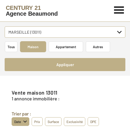
CENTURY 21
Agence Beaumond
MARSEILLE (13011)
Tous
Maison
Appartement
Autres
Appliquer
Vente maison 13011
1 annonce immobilière :
Trier par :
Date
Prix
Surface
Exclusivité
DPE