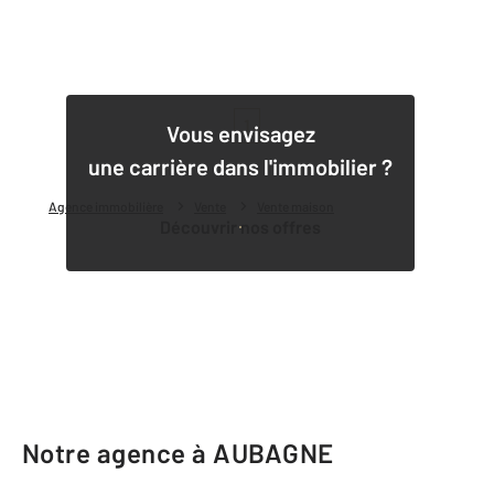
1
Vous envisagez
une carrière dans l'immobilier ?
Agence immobilière
Vente
Vente maison
Découvrir nos offres
Notre agence à AUBAGNE