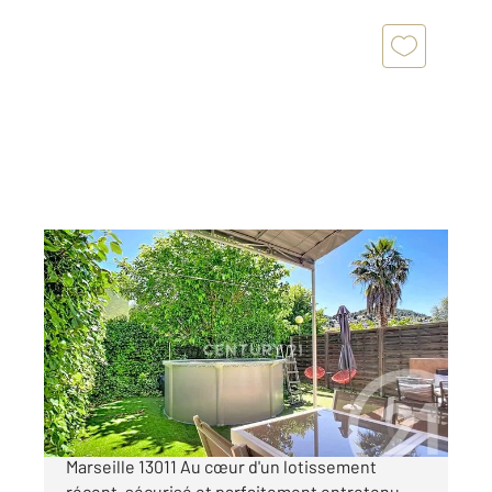
MARSEILLE 13011
2
88 m
, 5 pièces
Ref : 63003
Maison à vendre
365 000 €
MAISON FAMILIALE AVEC GARAGE et jardin
Marseille 13011 Au cœur d'un lotissement
récent, sécurisé et parfaitement entretenu,