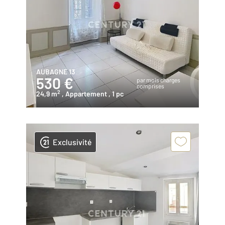
AUBAGNE 13
530 €
par mois charges
comprises
2
24,9 m
, Appartement
, 1 pc
Exclusivité