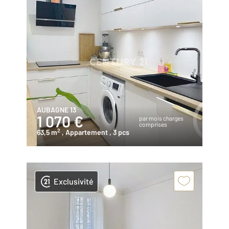
AUBAGNE 13
1 070 €
par mois charges
comprises
2
63,5 m
, Appartement
, 3 pcs
Exclusivité