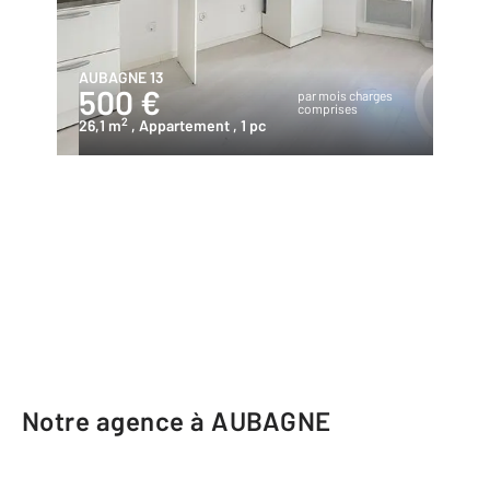
AUBAGNE 13
500 €
par mois charges
comprises
2
26,1 m
, Appartement
, 1 pc
Notre agence à AUBAGNE