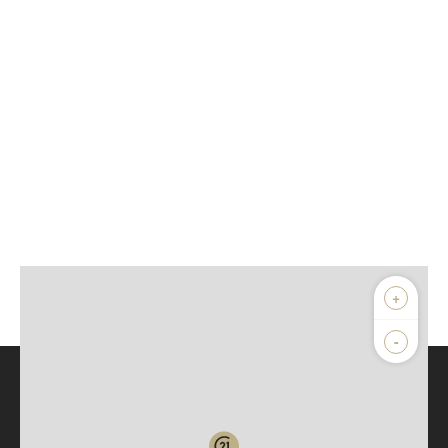
+
-
Parlons de vous, parlons biens