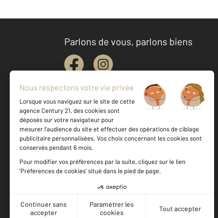
Parlons de vous, parlons biens
Votre agence est notée
Achat
Location
Vente
Gestion
9,3
/
10
9,4/10