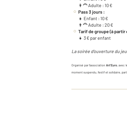
👨‍🦰 Adulte : 10 €
Pass 3 jours :
👧 Enfant : 10 €
👨‍🦰 Adulte : 20 €
Tarif de groupe (à partir 
👧 3 € par enfant
La soirée d’ouverture du jeu
Organisé par l’association
Art’Euro
, avec 
moment suspendu, festif et solidaire, part