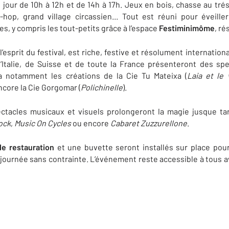
jour de 10h à 12h et de 14h à 17h. Jeux en bois, chasse au tréso
p-hop, grand village circassien... Tout est réuni pour éveiller
es, y compris les tout-petits grâce à l’espace
Festiminimôme
, ré
l’esprit du festival, est riche, festive et résolument internati
d’Italie, de Suisse et de toute la France présenteront des sp
a notamment les créations de la Cie Tu Mateixa (
Laia et le 
encore la Cie Gorgomar (
Polichinelle
).
ctacles musicaux et visuels prolongeront la magie jusque ta
ock
,
Music On Cycles
ou encore
Cabaret Zuzzurellone
.
e restauration
et une buvette seront installés sur place pou
 journée sans contrainte. L’événement reste accessible à tous a