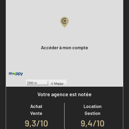
Parlons de vous, parlons biens
Votre compte :
Accéder à mon compte
500 m
©
Mappy
Votre agence est notée
Achat
Location
Vente
Gestion
9,3
/
10
9,4/10